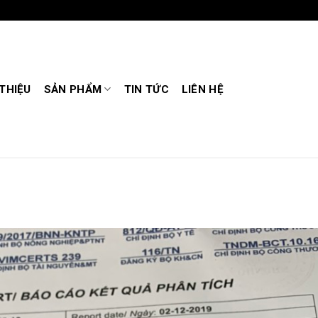
 THIỆU
SẢN PHẨM
TIN TỨC
LIÊN HỆ