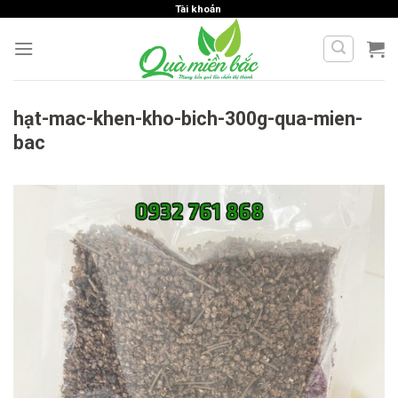
Skip
Tài khoản
to
content
hạt-mac-khen-kho-bich-300g-qua-mien-
bac