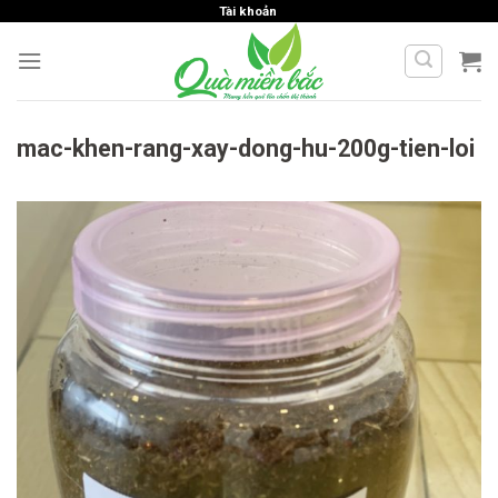
Skip
Tài khoản
to
content
mac-khen-rang-xay-dong-hu-200g-tien-loi