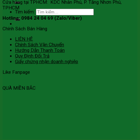
Cửa hàng tại TPHCM: KDC Nhân Phú, P. Tăng Nhơn Phú,
TPHCM
Tìm kiếm:
Hotline: 0984 24 04 69 (Zalo/Viber)
Chính Sách Bán Hàng
LIÊN HỆ
Chính Sách Vận Chuyển
Hướng Dẫn Thanh Toán
Quy Định Đổi Trả
Giấy chứng nhận doanh nghiệp
Like Fanpage
QUÀ MIỀN BẮC