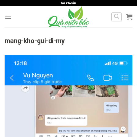
Skip
Tài khoản
to
content
mang-kho-gui-di-my