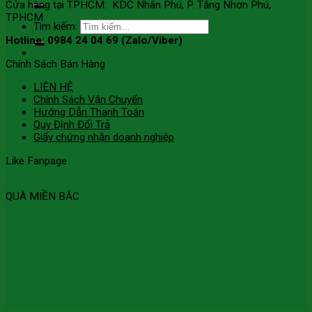
Cửa hàng tại TPHCM: KDC Nhân Phú, P. Tăng Nhơn Phú,
TPHCM
Tìm kiếm:
Hotline: 0984 24 04 69 (Zalo/Viber)
Chính Sách Bán Hàng
LIÊN HỆ
Chính Sách Vận Chuyển
Hướng Dẫn Thanh Toán
Quy Định Đổi Trả
Giấy chứng nhận doanh nghiệp
Like Fanpage
QUÀ MIỀN BẮC