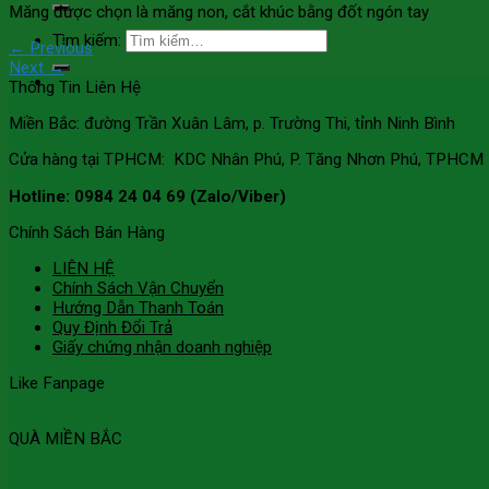
Măng được chọn là măng non, cắt khúc bằng đốt ngón tay
Tìm kiếm:
←
Previous
Next
→
Thông Tin Liên Hệ
Miền Bắc: đường Trần Xuân Lâm, p. Trường Thi, tỉnh Ninh Bình
Cửa hàng tại TPHCM: KDC Nhân Phú, P. Tăng Nhơn Phú, TPHCM
Hotline: 0984 24 04 69 (Zalo/Viber)
Chính Sách Bán Hàng
LIÊN HỆ
Chính Sách Vận Chuyển
Hướng Dẫn Thanh Toán
Quy Định Đổi Trả
Giấy chứng nhận doanh nghiệp
Like Fanpage
QUÀ MIỀN BẮC