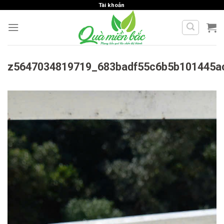
Skip
Tài khoản
to
content
z5647034819719_683badf55c6b5b101445a