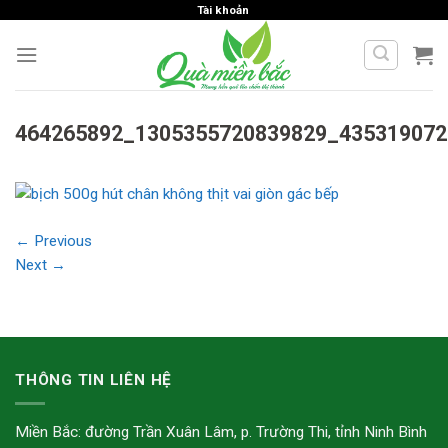
Skip
Tài khoản
to
content
464265892_1305355720839829_435319072
←
Previous
Next
→
THÔNG TIN LIÊN HỆ
Miền Bắc: đường Trần Xuân Lâm, p. Trường Thi, tỉnh Ninh Bình