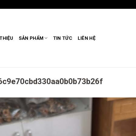
 THIỆU
SẢN PHẨM
TIN TỨC
LIÊN HỆ
6c9e70cbd330aa0b0b73b26f