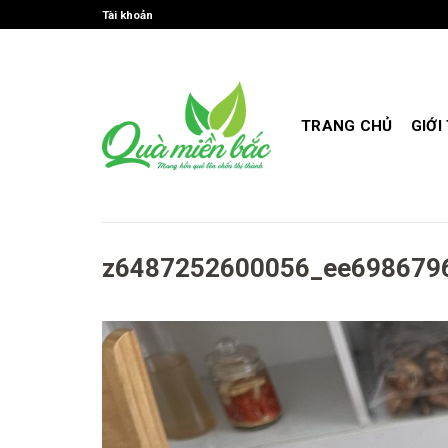
Skip
Tài khoản
to
content
TRANG CHỦ
GIỚI
z6487252600056_ee698679