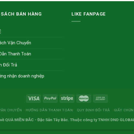
 SÁCH BÁN HÀNG
LIKE FANPAGE
Ệ
ách Vận Chuyển
Dẫn Thanh Toán
h Đổi Trả
ứng nhận doanh nghiệp
VẬN CHUYỂN
HƯỚNG DẪN THANH TOÁN
QUY ĐỊNH ĐỔI TRẢ
GIẤY CHỨ
 về
QUÀ MIỀN BẮC
- Đặc Sản Tây Bắc. Thuộc công ty TNHH DND GLOBA