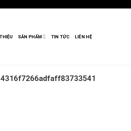
 THIỆU
SẢN PHẨM
TIN TỨC
LIÊN HỆ
4316f7266adfaff83733541