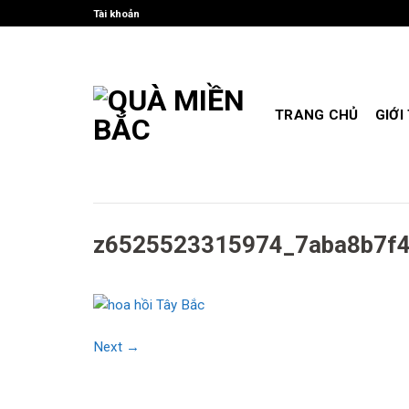
Skip
Tài khoản
to
content
TRANG CHỦ
GIỚI
z6525523315974_7aba8b7f4
Next
→