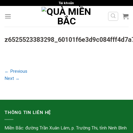
Skip
Tài khoản
to
content
z6525523383298_60101f6e3d9c084fff4d7a
←
Previous
Next
→
THÔNG TIN LIÊN HỆ
Miền Bắc: đường Trần Xuân Lâm, p. Trường Thi, tỉnh Ninh Bình