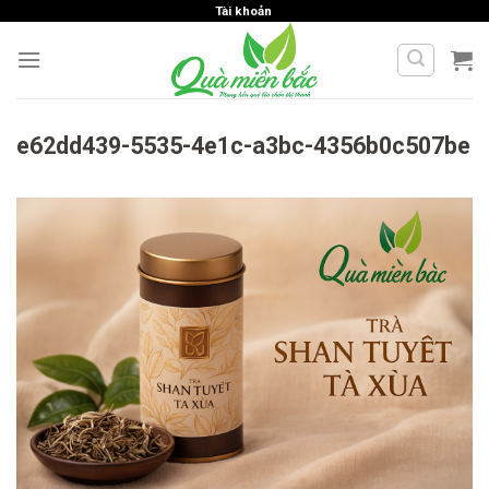
Skip
Tài khoản
to
content
e62dd439-5535-4e1c-a3bc-4356b0c507be