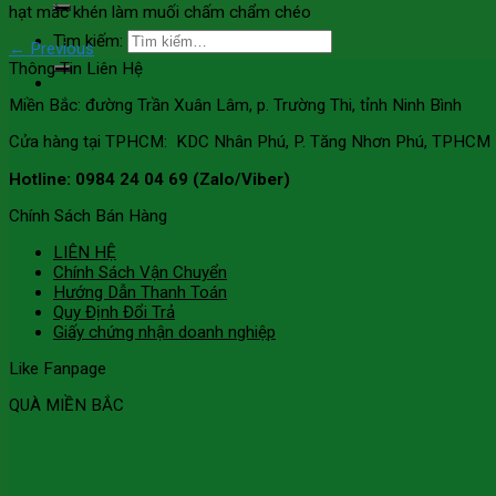
hạt mắc khén làm muối chấm chẩm chéo
Tìm kiếm:
←
Previous
Thông Tin Liên Hệ
Miền Bắc: đường Trần Xuân Lâm, p. Trường Thi, tỉnh Ninh Bình
Cửa hàng tại TPHCM: KDC Nhân Phú, P. Tăng Nhơn Phú, TPHCM
Hotline: 0984 24 04 69 (Zalo/Viber)
Chính Sách Bán Hàng
LIÊN HỆ
Chính Sách Vận Chuyển
Hướng Dẫn Thanh Toán
Quy Định Đổi Trả
Giấy chứng nhận doanh nghiệp
Like Fanpage
QUÀ MIỀN BẮC