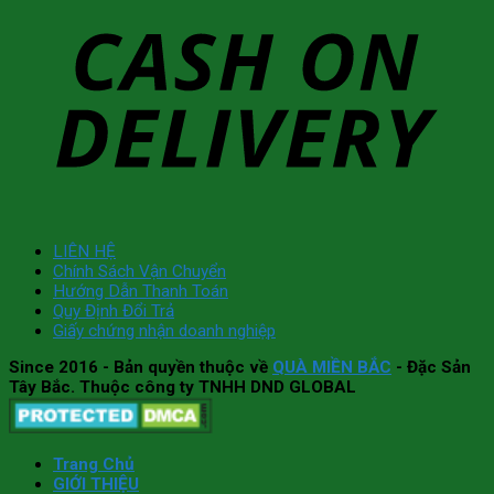
LIÊN HỆ
Chính Sách Vận Chuyển
Hướng Dẫn Thanh Toán
Quy Định Đổi Trả
Giấy chứng nhận doanh nghiệp
Since 2016
- Bản quyền thuộc về
QUÀ MIỀN BẮC
- Đặc Sản
Tây Bắc. Thuộc công ty TNHH DND GLOBAL
Trang Chủ
GIỚI THIỆU