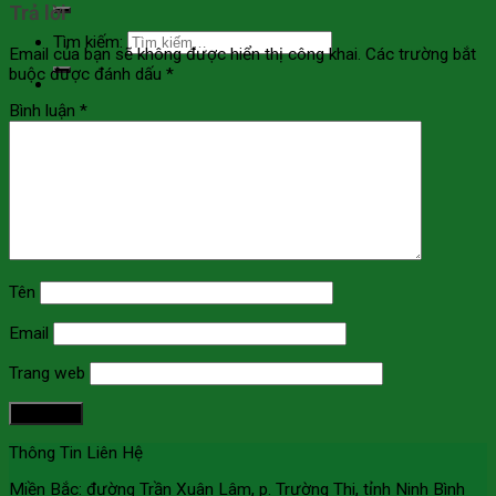
Trả lời
Tìm kiếm:
Email của bạn sẽ không được hiển thị công khai.
Các trường bắt
buộc được đánh dấu
*
Bình luận
*
Tên
Email
Trang web
Thông Tin Liên Hệ
Miền Bắc: đường Trần Xuân Lâm, p. Trường Thi, tỉnh Ninh Bình