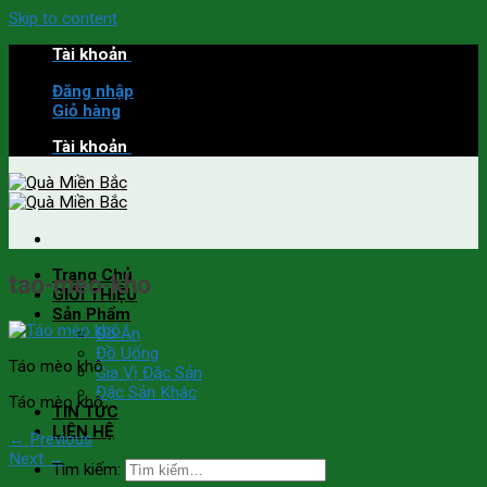
Skip to content
Tài khoản
Đăng nhập
Giỏ hàng
Tài khoản
Trang Chủ
tao-meo-kho
GIỚI THIỆU
Sản Phẩm
Đồ Ăn
Đồ Uống
Táo mèo khô
Gia Vị Đặc Sản
Đặc Sản Khác
Táo mèo khô
TIN TỨC
LIÊN HỆ
←
Previous
Next
→
Tìm kiếm: