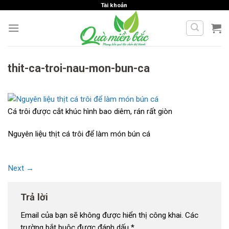
Skip
Tài khoản
to
content
thit-ca-troi-nau-mon-bun-ca
Cá trôi được cắt khúc hình bao diêm, rán rất giòn
Nguyên liệu thịt cá trôi để làm món bún cá
Next
→
Trả lời
Email của bạn sẽ không được hiển thị công khai.
Các
trường bắt buộc được đánh dấu
*