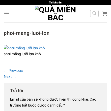
Skip
Tài khoản
to
content
phoi-mang-luoi-lon
phơi măng lưỡi lợn khô
←
Previous
Next
→
Trả lời
Email của bạn sẽ không được hiển thị công khai.
Các
trường bắt buộc được đánh dấu
*