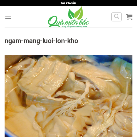
Skip
Tài khoản
to
content
ngam-mang-luoi-lon-kho