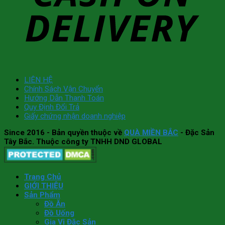
LIÊN HỆ
Chính Sách Vận Chuyển
Hướng Dẫn Thanh Toán
Quy Định Đổi Trả
Giấy chứng nhận doanh nghiệp
Since 2016
- Bản quyền thuộc về
QUÀ MIỀN BẮC
- Đặc Sản
Tây Bắc. Thuộc công ty TNHH DND GLOBAL
Trang Chủ
GIỚI THIỆU
Sản Phẩm
Đồ Ăn
Đồ Uống
Gia Vị Đặc Sản