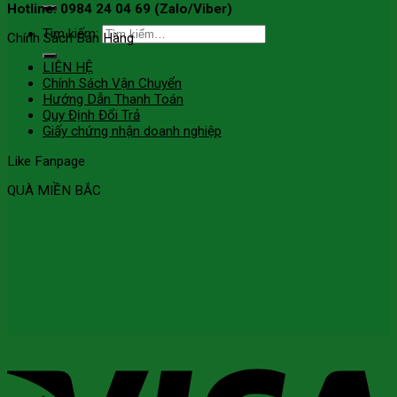
Hotline: 0984 24 04 69 (Zalo/Viber)
Tìm kiếm:
Chính Sách Bán Hàng
LIÊN HỆ
Chính Sách Vận Chuyển
Hướng Dẫn Thanh Toán
Quy Định Đổi Trả
Giấy chứng nhận doanh nghiệp
Like Fanpage
QUÀ MIỀN BẮC