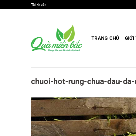
Skip
Tài khoản
to
content
TRANG CHỦ
GIỚI
chuoi-hot-rung-chua-dau-da-