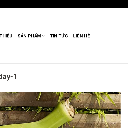
 THIỆU
SẢN PHẨM
TIN TỨC
LIÊN HỆ
day-1