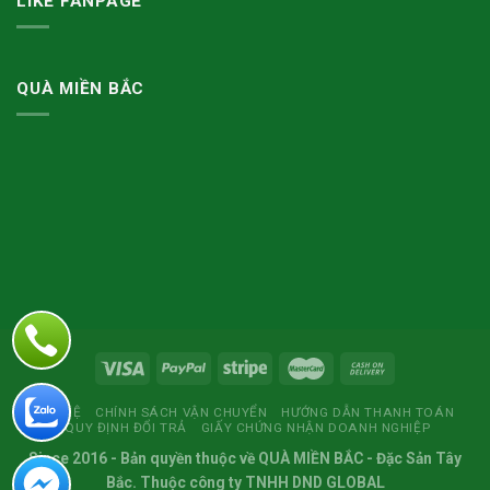
LIKE FANPAGE
QUÀ MIỀN BẮC
LIÊN HỆ
CHÍNH SÁCH VẬN CHUYỂN
HƯỚNG DẪN THANH TOÁN
QUY ĐỊNH ĐỔI TRẢ
GIẤY CHỨNG NHẬN DOANH NGHIỆP
Since 2016
- Bản quyền thuộc về
QUÀ MIỀN BẮC
- Đặc Sản Tây
Bắc. Thuộc công ty TNHH DND GLOBAL