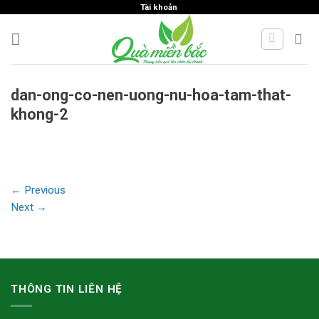
Skip
Tài khoản
to
content
dan-ong-co-nen-uong-nu-hoa-tam-that-
khong-2
←
Previous
Next
→
THÔNG TIN LIÊN HỆ