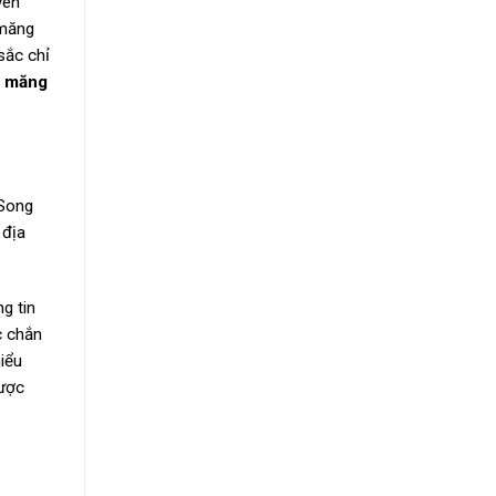
yên
 măng
sắc chỉ
 măng
 Song
 địa
g tin
c chắn
iểu
được