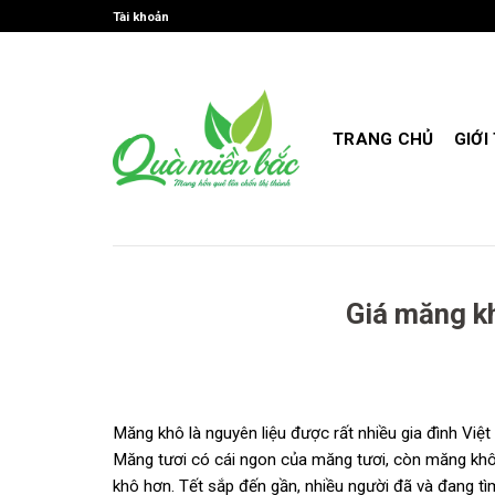
Skip
Tài khoản
to
content
TRANG CHỦ
GIỚI
Giá măng kh
Măng khô là nguyên liệu được rất nhiều gia đình Việt
Măng tươi có cái ngon của măng tươi, còn măng khô
khô hơn. Tết sắp đến gần, nhiều người đã và đang t