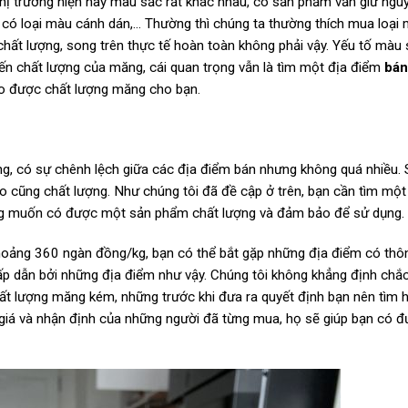
n thị trường hiện nay màu sắc rất khác nhau, có sản phẩm vẫn giữ ngu
có loại màu cánh dán,… Thường thì chúng ta thường thích mua loại
hất lượng, song trên thực tế hoàn toàn không phải vậy. Yếu tố màu 
đến chất lượng của măng, cái quan trọng vẫn là tìm một địa điểm
bán
ảo được chất lượng măng cho bạn.
ạng, có sự chênh lệch giữa các địa điểm bán nhưng không quá nhiều.
o cũng chất lượng. Như chúng tôi đã đề cập ở trên, bạn cần tìm một
g muốn có được một sản phẩm chất lượng và đảm bảo để sử dụng.
khoảng 360 ngàn đồng/kg, bạn có thể bắt gặp những địa điểm có thôn
hấp dẫn bởi những địa điểm như vậy. Chúng tôi không khẳng định chắ
ất lượng măng kém, những trước khi đưa ra quyết định bạn nên tìm h
 giá và nhận định của những người đã từng mua, họ sẽ giúp bạn có 