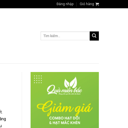
Đăng nhập
Giỏ hàng
Tìm
kiếm:
t.
ăng
u