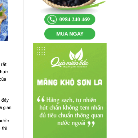
 rất
thực
của
 đây
 gian.
thước
 thì