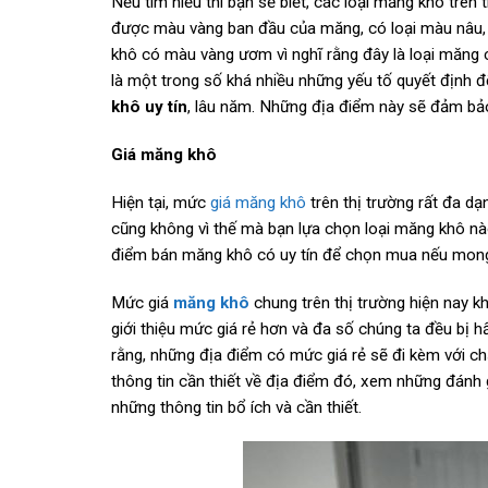
Nếu tìm hiểu thì bạn sẽ biết, các loại măng khô trê
được màu vàng ban đầu của măng, có loại màu nâu, 
khô có màu vàng ươm vì nghĩ rằng đây là loại măng c
là một trong số khá nhiều những yếu tố quyết định 
khô uy tín
, lâu năm. Những địa điểm này sẽ đảm b
Giá măng khô
Hiện tại, mức
giá măng khô
trên thị trường rất đa d
cũng không vì thế mà bạn lựa chọn loại măng khô nà
điểm bán măng khô có uy tín để chọn mua nếu mon
Mức giá
măng khô
chung trên thị trường hiện nay 
giới thiệu mức giá rẻ hơn và đa số chúng ta đều bị 
rằng, những địa điểm có mức giá rẻ sẽ đi kèm với ch
thông tin cần thiết về địa điểm đó, xem những đánh
những thông tin bổ ích và cần thiết.