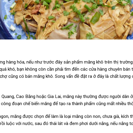
rường hàng hóa, nếu như trước đây sản phẩm măng khô trên thị trường
 quá khó, bạn không còn cần phải tìm đến các cửa hàng chuyên bán 
chợ cũng có bán măng khô. Song vấn đề đặt ra ở đây là chất lượng 
n Quang, Cao Bằng hoặc Gia Lai, măng này thường được người dân ở
ôi, công đoạn chế biến măng để tạo ra thành phẩm cũng mất nhiều thời
gon, măng được chọn để làm là loại măng còn non, chưa già, kích 
i luộc với nước, sau đó thái lát và đem phơi dưới nắng, nếu nắng to