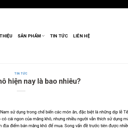
 THIỆU
SẢN PHẨM
TIN TỨC
LIÊN HỆ
TIN TỨC
ô hiện nay là bao nhiêu?
 Nam sử dụng trong chế biến các món ăn, đặc biệt là những dịp lễ Tế
 có cái ngon của măng khô, nhưng nhiều người vẫn thích sử dụng m
ìm địa điểm bán măng khô để mua. Song vấn đề trước tiên được nhiề