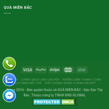
QUÀ MIỀN BẮC
LIÊN HỆ
CHÍNH SÁCH VẬN CHUYỂN
HƯỚNG DẪN THANH TOÁN
QUY ĐỊNH ĐỔI TRẢ
GIẤY CHỨNG NHẬN DOANH NGHIỆP
Since 2016
- Bản quyền thuộc về
QUÀ MIỀN BẮC
- Đặc Sản Tây
Bắc. Thuộc công ty TNHH DND GLOBAL