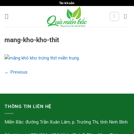
Skip
Tài khoản
to
content
mang-kho-kho-thit
←
Previous
THÔNG TIN LIÊN HỆ
Miền Bắc: đường Trần Xuân Lâm, p. Trường Thi, tỉnh Ninh Bình