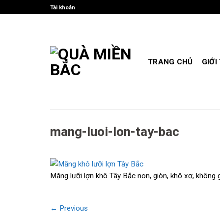
Skip
Tài khoản
to
content
TRANG CHỦ
GIỚI
mang-luoi-lon-tay-bac
Măng lưỡi lợn khô Tây Bắc non, giòn, khô xơ, không g
←
Previous