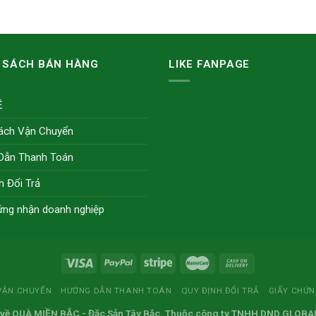
 SÁCH BÁN HÀNG
LIKE FANPAGE
Ệ
ách Vận Chuyển
Dẫn Thanh Toán
h Đổi Trả
ứng nhận doanh nghiệp
VẬN CHUYỂN
HƯỚNG DẪN THANH TOÁN
QUY ĐỊNH ĐỔI TRẢ
GIẤY CHỨ
 về
QUÀ MIỀN BẮC
- Đặc Sản Tây Bắc. Thuộc công ty TNHH DND GLOBA