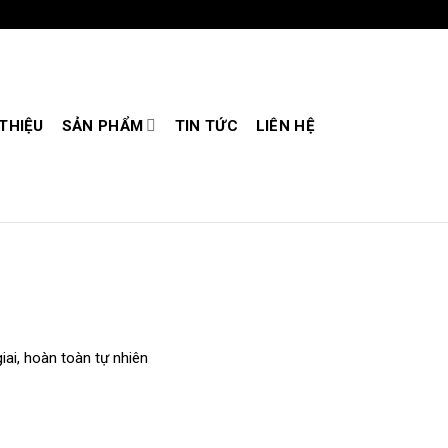
 THIỆU
SẢN PHẨM
TIN TỨC
LIÊN HỆ
iai, hoàn toàn tự nhiên