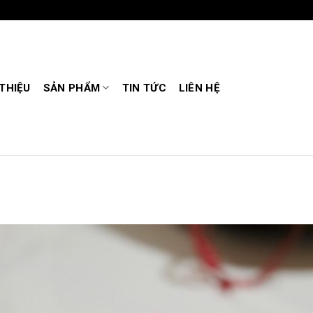
 THIỆU
SẢN PHẨM
TIN TỨC
LIÊN HỆ