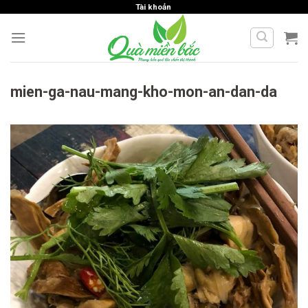
Skip
Tài khoản
to
content
mien-ga-nau-mang-kho-mon-an-dan-da