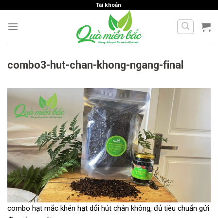
Skip
Tài khoản
to
content
combo3-hut-chan-khong-ngang-final
combo hạt mắc khén hạt dổi hút chân không, đủ tiêu chuẩn gửi