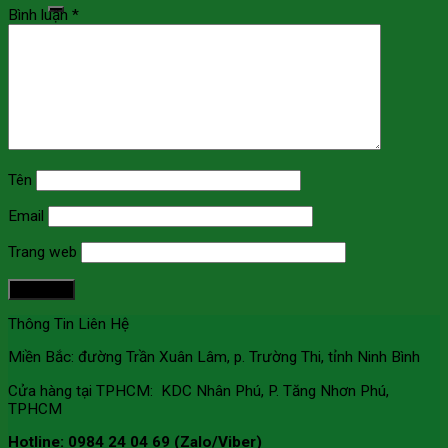
Bình luận
*
Tìm kiếm:
Tên
Email
Trang web
Thông Tin Liên Hệ
Miền Bắc: đường Trần Xuân Lâm, p. Trường Thi, tỉnh Ninh Bình
Cửa hàng tại TPHCM: KDC Nhân Phú, P. Tăng Nhơn Phú,
TPHCM
Hotline: 0984 24 04 69 (Zalo/Viber)