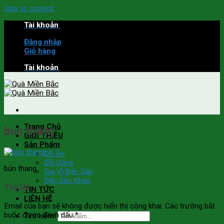
Skip to content
Tài khoản
Đăng nhập
Giỏ hàng
Tài khoản
Trang Chủ
bun thang
GIỚI THIỆU
Sản Phẩm
Đồ Ăn
Đồ Uống
bún thang
Gia Vị Đặc Sản
Đặc Sản Khác
Trả lời
TIN TỨC
LIÊN HỆ
Email của bạn sẽ không được hiển thị công khai.
Các trường bắt
buộc được đánh dấu
*
Tìm kiếm: