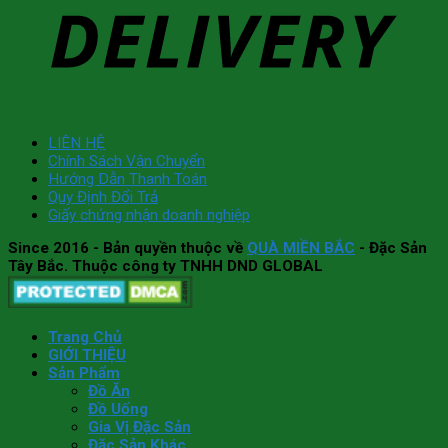
LIÊN HỆ
Chính Sách Vận Chuyển
Hướng Dẫn Thanh Toán
Quy Định Đổi Trả
Giấy chứng nhận doanh nghiệp
Since 2016
- Bản quyền thuộc về
QUÀ MIỀN BẮC
- Đặc Sản
Tây Bắc. Thuộc công ty TNHH DND GLOBAL
Trang Chủ
GIỚI THIỆU
Sản Phẩm
Đồ Ăn
Đồ Uống
Gia Vị Đặc Sản
Đặc Sản Khác