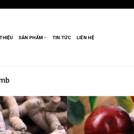
 THIỆU
SẢN PHẨM
TIN TỨC
LIÊN HỆ
umb