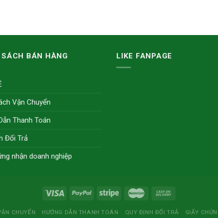
 SÁCH BÁN HÀNG
LIKE FANPAGE
Ệ
ách Vận Chuyển
Dẫn Thanh Toán
h Đổi Trả
ứng nhận doanh nghiệp
VẬN CHUYỂN
HƯỚNG DẪN THANH TOÁN
QUY ĐỊNH ĐỔI TRẢ
GIẤY CHỨ