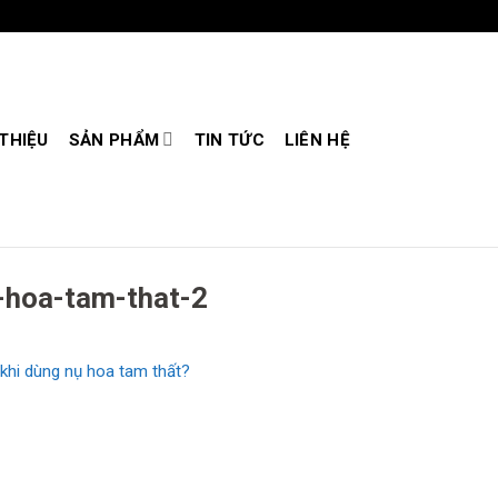
 THIỆU
SẢN PHẨM
TIN TỨC
LIÊN HỆ
-hoa-tam-that-2