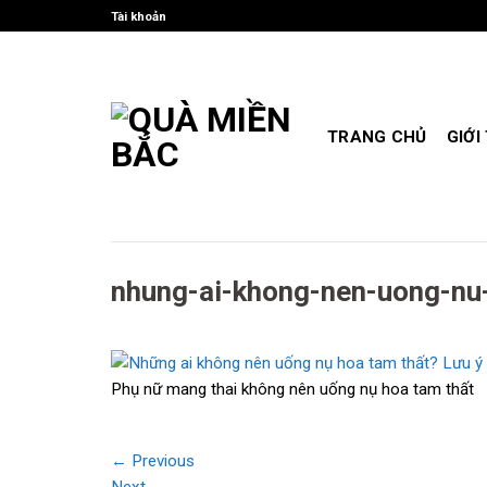
Skip
Tài khoản
to
content
TRANG CHỦ
GIỚI
nhung-ai-khong-nen-uong-nu
Phụ nữ mang thai không nên uống nụ hoa tam thất
←
Previous