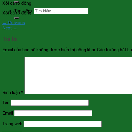
Xôi cá rô đồng
Tìm kiếm:
Xôi cá rô đồng
←
Previous
Next
→
Trả lời
Email của bạn sẽ không được hiển thị công khai.
Các trường bắt b
Bình luận
*
Tên
Email
Trang web