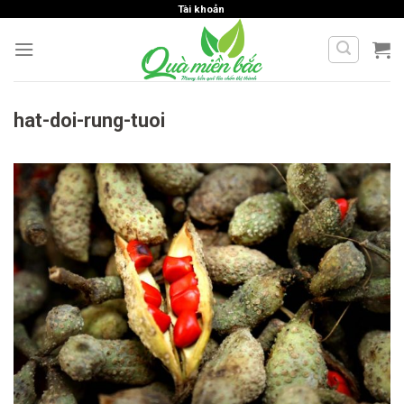
Skip
Tài khoản
to
content
hat-doi-rung-tuoi