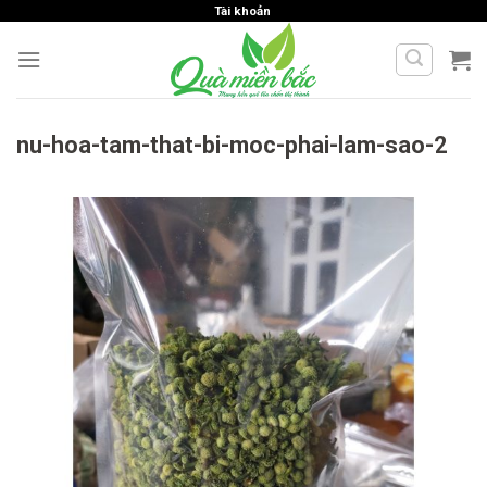
Skip
Tài khoản
to
content
nu-hoa-tam-that-bi-moc-phai-lam-sao-2