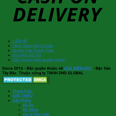
LIÊN HỆ
Chính Sách Vận Chuyển
Hướng Dẫn Thanh Toán
Quy Định Đổi Trả
Giấy chứng nhận doanh nghiệp
Since 2016
- Bản quyền thuộc về
QUÀ MIỀN BẮC
- Đặc Sản
Tây Bắc. Thuộc công ty TNHH DND GLOBAL
Trang Chủ
GIỚI THIỆU
Sản Phẩm
Đồ Ăn
Đồ Uống
Gia Vị Đặc Sản