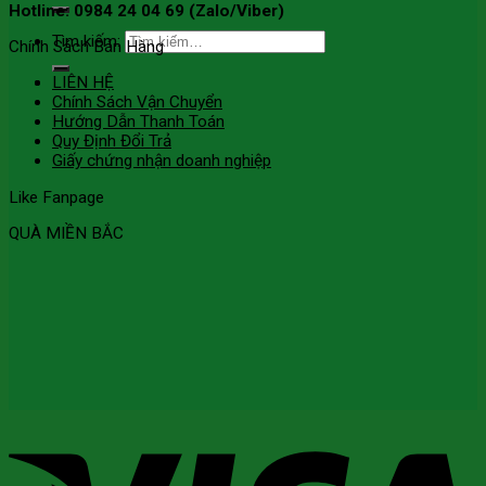
Hotline: 0984 24 04 69 (Zalo/Viber)
Tìm kiếm:
Chính Sách Bán Hàng
LIÊN HỆ
Chính Sách Vận Chuyển
Hướng Dẫn Thanh Toán
Quy Định Đổi Trả
Giấy chứng nhận doanh nghiệp
Like Fanpage
QUÀ MIỀN BẮC