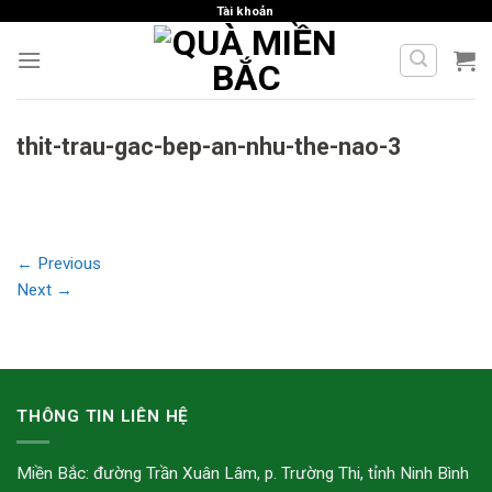
Skip
Tài khoản
to
content
thit-trau-gac-bep-an-nhu-the-nao-3
←
Previous
Next
→
THÔNG TIN LIÊN HỆ
Miền Bắc: đường Trần Xuân Lâm, p. Trường Thi, tỉnh Ninh Bình