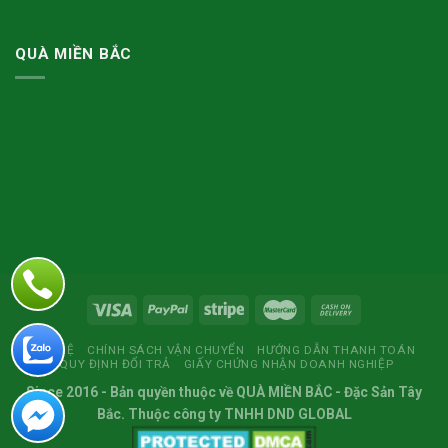
QUÀ MIỀN BẮC
LIÊN HỆ
CHÍNH SÁCH VẬN CHUYỂN
HƯỚNG DẪN THANH TOÁN
QUY ĐỊNH ĐỔI TRẢ
GIẤY CHỨNG NHẬN DOANH NGHIỆP
Since 2016
- Bản quyền thuộc về
QUÀ MIỀN BẮC
- Đặc Sản Tây
Bắc. Thuộc công ty TNHH DND GLOBAL