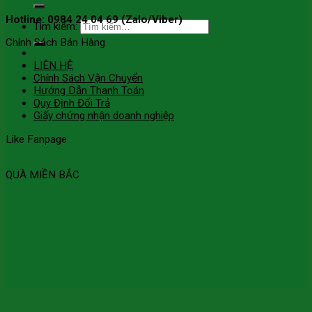
Hotline: 0984 24 04 69 (Zalo/Viber)
Tìm kiếm:
Chính Sách Bán Hàng
LIÊN HỆ
Chính Sách Vận Chuyển
Hướng Dẫn Thanh Toán
Quy Định Đổi Trả
Giấy chứng nhận doanh nghiệp
Like Fanpage
QUÀ MIỀN BẮC