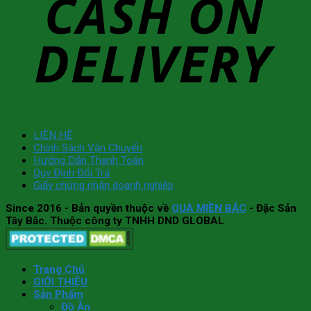
LIÊN HỆ
Chính Sách Vận Chuyển
Hướng Dẫn Thanh Toán
Quy Định Đổi Trả
Giấy chứng nhận doanh nghiệp
Since 2016
- Bản quyền thuộc về
QUÀ MIỀN BẮC
- Đặc Sản
Tây Bắc. Thuộc công ty TNHH DND GLOBAL
Trang Chủ
GIỚI THIỆU
Sản Phẩm
Đồ Ăn