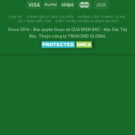
LIÊN HỆ
CHÍNH SÁCH VẬN CHUYỂN
HƯỚNG DẪN THANH TOÁN
QUY ĐỊNH ĐỔI TRẢ
GIẤY CHỨNG NHẬN DOANH NGHIỆP
Since 2016
- Bản quyền thuộc về
QUÀ MIỀN BẮC
- Đặc Sản Tây
Bắc. Thuộc công ty TNHH DND GLOBAL