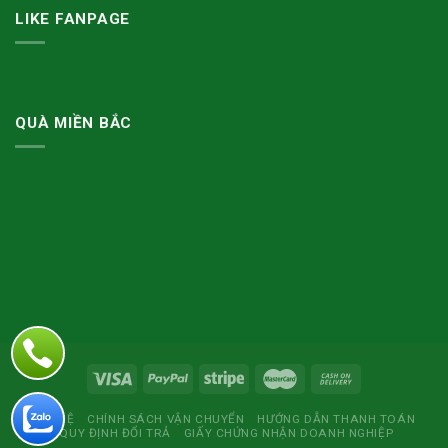
LIKE FANPAGE
QUÀ MIỀN BẮC
LIÊN HỆ
CHÍNH SÁCH VẬN CHUYỂN
HƯỚNG DẪN THANH TOÁN
QUY ĐỊNH ĐỔI TRẢ
GIẤY CHỨNG NHẬN DOANH NGHIỆP