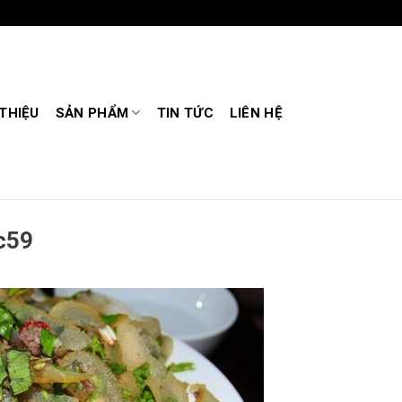
 THIỆU
SẢN PHẨM
TIN TỨC
LIÊN HỆ
c59