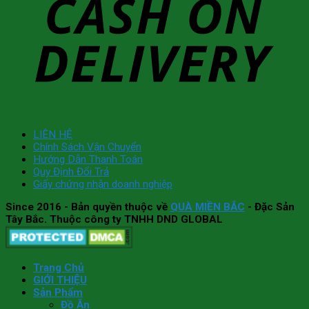
LIÊN HỆ
Chính Sách Vận Chuyển
Hướng Dẫn Thanh Toán
Quy Định Đổi Trả
Giấy chứng nhận doanh nghiệp
Since 2016
- Bản quyền thuộc về
QUÀ MIỀN BẮC
- Đặc Sản
Tây Bắc. Thuộc công ty TNHH DND GLOBAL
Trang Chủ
GIỚI THIỆU
Sản Phẩm
Đồ Ăn