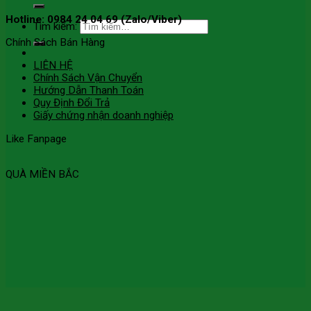
Hotline: 0984 24 04 69 (Zalo/Viber)
Tìm kiếm:
Chính Sách Bán Hàng
LIÊN HỆ
Chính Sách Vận Chuyển
Hướng Dẫn Thanh Toán
Quy Định Đổi Trả
Giấy chứng nhận doanh nghiệp
Like Fanpage
QUÀ MIỀN BẮC