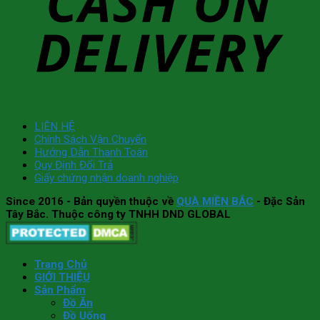
LIÊN HỆ
Chính Sách Vận Chuyển
Hướng Dẫn Thanh Toán
Quy Định Đổi Trả
Giấy chứng nhận doanh nghiệp
Since 2016
- Bản quyền thuộc về
QUÀ MIỀN BẮC
- Đặc Sản
Tây Bắc. Thuộc công ty TNHH DND GLOBAL
Trang Chủ
GIỚI THIỆU
Sản Phẩm
Đồ Ăn
Đồ Uống