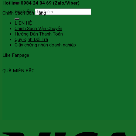
Hotline: 0984 24 04 69 (Zalo/Viber)
Tìm kiếm:
Chính Sách Bán Hàng
LIÊN HỆ
Chính Sách Vận Chuyển
Hướng Dẫn Thanh Toán
Quy Định Đổi Trả
Giấy chứng nhận doanh nghiệp
Like Fanpage
QUÀ MIỀN BẮC