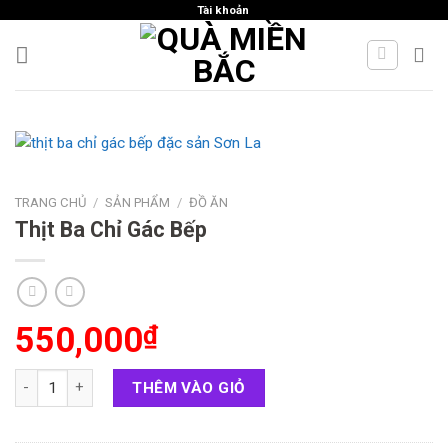
Skip
Tài khoản
to
content
TRANG CHỦ
/
SẢN PHẨM
/
ĐỒ ĂN
Thịt Ba Chỉ Gác Bếp
550,000
₫
Thịt Ba Chỉ Gác Bếp số lượng
THÊM VÀO GIỎ