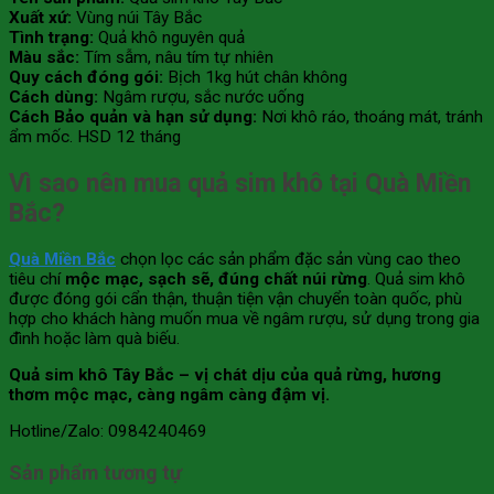
Xuất xứ:
Vùng núi Tây Bắc
Tình trạng:
Quả khô nguyên quả
Màu sắc:
Tím sẫm, nâu tím tự nhiên
Quy cách đóng gói:
Bịch 1kg hút chân không
Cách dùng:
Ngâm rượu, sắc nước uống
Cách Bảo quản và hạn sử dụng:
Nơi khô ráo, thoáng mát, tránh
ẩm mốc. HSD 12 tháng
Vì sao nên mua quả sim khô tại Quà Miền
Bắc?
Quà Miền Bắc
chọn lọc các sản phẩm đặc sản vùng cao theo
tiêu chí
mộc mạc, sạch sẽ, đúng chất núi rừng
. Quả sim khô
được đóng gói cẩn thận, thuận tiện vận chuyển toàn quốc, phù
hợp cho khách hàng muốn mua về ngâm rượu, sử dụng trong gia
đình hoặc làm quà biếu.
Quả sim khô Tây Bắc – vị chát dịu của quả rừng, hương
thơm mộc mạc, càng ngâm càng đậm vị.
Hotline/Zalo: 0984240469
Sản phẩm tương tự