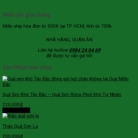
Miễn phí giao hàng
Miễn ship hóa đơn từ 500K tại TP HCM, tỉnh từ 700k
NHÀ HÀNG, QUÁN ĂN
Liên hệ hotline
0984 24 04 69
để được tư vấn giá tốt
Sản Phẩm bán chạy
Quả Sim Khô Tây Bắc – Quả Sim Rừng Phơi Khô Tự Nhiên
220,000
₫
Thêm vào giỏ
Thảo Quả Sơn La
200,000
₫