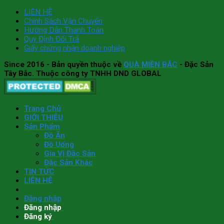
LIÊN HỆ
Chính Sách Vận Chuyển
Hướng Dẫn Thanh Toán
Quy Định Đổi Trả
Giấy chứng nhận doanh nghiệp
Since 2016
- Bản quyền thuộc về
QUÀ MIỀN BẮC
- Đặc Sản
Tây Bắc. Thuộc công ty TNHH DND GLOBAL
Trang Chủ
GIỚI THIỆU
Sản Phẩm
Đồ Ăn
Đồ Uống
Gia Vị Đặc Sản
Đặc Sản Khác
TIN TỨC
LIÊN HỆ
Đăng nhập
Đăng nhập
Đăng ký