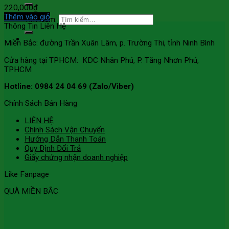
220,000
₫
Thêm vào giỏ
Tìm kiếm:
Thông Tin Liên Hệ
Miền Bắc: đường Trần Xuân Lâm, p. Trường Thi, tỉnh Ninh Bình
Cửa hàng tại TPHCM: KDC Nhân Phú, P. Tăng Nhơn Phú,
TPHCM
Hotline: 0984 24 04 69 (Zalo/Viber)
Chính Sách Bán Hàng
LIÊN HỆ
Chính Sách Vận Chuyển
Hướng Dẫn Thanh Toán
Quy Định Đổi Trả
Giấy chứng nhận doanh nghiệp
Like Fanpage
QUÀ MIỀN BẮC