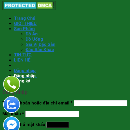
Trang Chủ
GIỚI THIỆU
Sản Phẩm
Đồ Ăn
Đồ Uống
Gia Vị Đặc Sản
Đặc Sản Khác
TIN TỨC
LIÊN HỆ
Đăng nhập
Đăng nhập
Đăng ký
Đăng nhập
Tên tài khoản hoặc địa chỉ email
*
Mật khẩu
*
Ghi nhớ mật khẩu
Đăng nhập