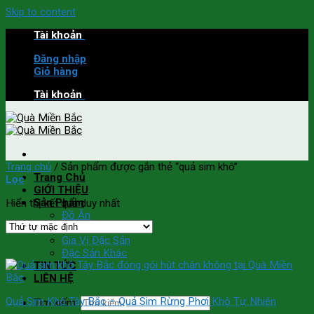
Skip to content
Tài khoản
Đăng nhập
Giỏ hàng
Tài khoản
Trang chủ
/
Sản phẩm được gắn thẻ “quả sim khô”
Trang Chủ
Lọc
GIỚI THIỆU
Sản Phẩm
Hiển thị kết quả duy nhất
Đồ Ăn
Đồ Uống
Gia Vị Đặc Sản
Đặc Sản Khác
TIN TỨC
LIÊN HỆ
Quả Sim Khô Tây Bắc – Quả Sim Rừng Phơi Khô Tự Nhiên
Tìm kiếm: