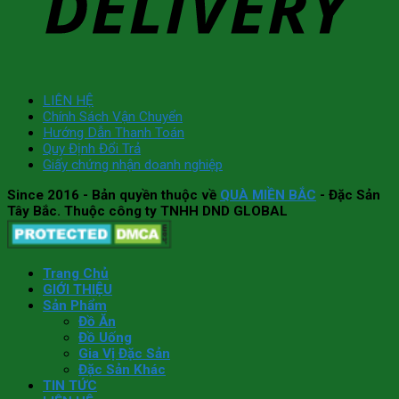
LIÊN HỆ
Chính Sách Vận Chuyển
Hướng Dẫn Thanh Toán
Quy Định Đổi Trả
Giấy chứng nhận doanh nghiệp
Since 2016
- Bản quyền thuộc về
QUÀ MIỀN BẮC
- Đặc Sản
Tây Bắc. Thuộc công ty TNHH DND GLOBAL
Trang Chủ
GIỚI THIỆU
Sản Phẩm
Đồ Ăn
Đồ Uống
Gia Vị Đặc Sản
Đặc Sản Khác
TIN TỨC