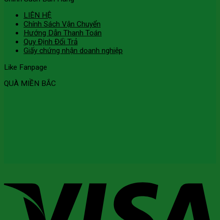
LIÊN HỆ
Chính Sách Vận Chuyển
Hướng Dẫn Thanh Toán
Quy Định Đổi Trả
Giấy chứng nhận doanh nghiệp
Like Fanpage
QUÀ MIỀN BẮC