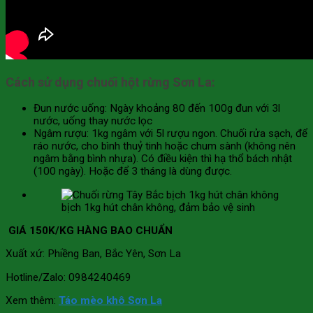
Cách sử dụng chuối hột rừng Sơn La:
Đun nước uống: Ngày khoảng 80 đến 100g đun với 3l
nước, uống thay nước lọc
Ngâm rượu: 1kg ngâm với 5l rượu ngon. Chuối rửa sạch, để
ráo nước, cho bình thuỷ tinh hoặc chum sành (không nên
ngâm bằng bình nhựa). Có điều kiện thì hạ thổ bách nhật
(100 ngày). Hoặc để 3 tháng là dùng được.
bịch 1kg hút chân không, đảm bảo vệ sinh
GIÁ 150K/KG HÀNG BAO CHUẨN
Xuất xứ: Phiềng Ban, Bắc Yên, Sơn La
Hotline/Zalo: 0984240469
Xem thêm:
Táo mèo khô Sơn La