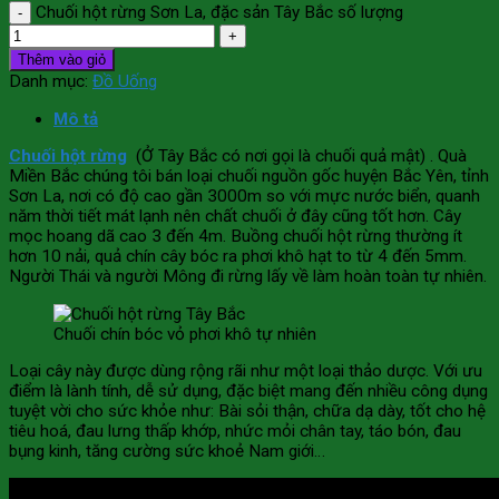
Chuối hột rừng Sơn La, đặc sản Tây Bắc số lượng
Thêm vào giỏ
Danh mục:
Đồ Uống
Mô tả
Chuối hột rừng
(Ở Tây Bắc có nơi gọi là chuối quả mật) . Quà
Miền Bắc chúng tôi bán loại chuối nguồn gốc huyện Bắc Yên, tỉnh
Sơn La, nơi có độ cao gần 3000m so với mực nước biển, quanh
năm thời tiết mát lạnh nên chất chuối ở đây cũng tốt hơn. Cây
mọc hoang dã cao 3 đến 4m. Buồng chuối hột rừng thường ít
hơn 10 nải, quả chín cây bóc ra phơi khô hạt to từ 4 đến 5mm.
Người Thái và người Mông đi rừng lấy về làm hoàn toàn tự nhiên.
Chuối chín bóc vỏ phơi khô tự nhiên
Loại cây này được dùng rộng rãi như một loại thảo dược. Với ưu
điểm là lành tính, dễ sử dụng, đặc biệt mang đến nhiều công dụng
tuyệt vời cho sức khỏe như: Bài sỏi thận, chữa dạ dày, tốt cho hệ
tiêu hoá, đau lưng thấp khớp, nhức mỏi chân tay, táo bón, đau
bụng kinh, tăng cường sức khoẻ Nam giới…