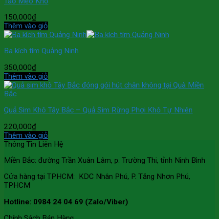
Táo Mèo Khô
150,000
₫
Thêm vào giỏ
Ba kích tím Quảng Ninh
350,000
₫
Thêm vào giỏ
Quả Sim Khô Tây Bắc – Quả Sim Rừng Phơi Khô Tự Nhiên
220,000
₫
Thêm vào giỏ
Thông Tin Liên Hệ
Miền Bắc: đường Trần Xuân Lâm, p. Trường Thi, tỉnh Ninh Bình
Cửa hàng tại TPHCM: KDC Nhân Phú, P. Tăng Nhơn Phú,
TPHCM
Hotline: 0984 24 04 69 (Zalo/Viber)
Chính Sách Bán Hàng