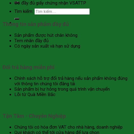
Có đầy đủ giấy chứng nhận VSATTP
Tìm kiếm:
Thông tin sản phẩm đầy đủ
Sản phẩm được hút chân không
Tem nhãn đầy đủ
Có ngày sản xuất và hạn sử dụng
Đổi trả hàng miễn phí
Chính sách hỗ trợ đổi trả hàng nếu sản phẩm không đúng
với thông tin chúng tôi đăng tải
Sản phẩm bị hư hỏng trong quá trình vận chuyển
Lỗi từ Quà Miền Bắc
Tận Tâm - Chuyên Nghiệp
Chúng tôi có hóa đơn VAT cho nhà hàng, doanh nghiệp
Quý khách có thể tới cửa hàng để lựa chọn