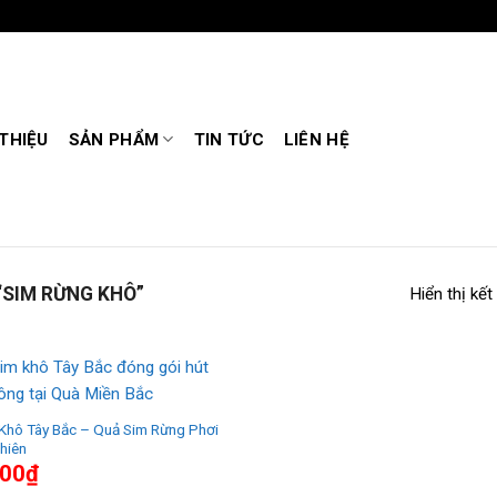
 THIỆU
SẢN PHẨM
TIN TỨC
LIÊN HỆ
SIM RỪNG KHÔ”
Hiển thị kết
Khô Tây Bắc – Quả Sim Rừng Phơi
hiên
000
₫