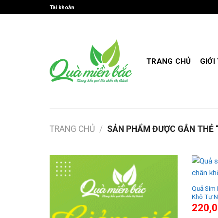
Skip
Tài khoản
to
content
TRANG CHỦ
GIỚI
TRANG CHỦ
/
SẢN PHẨM ĐƯỢC GẮN THẺ “
Quả Sim 
Khô Tự N
220,