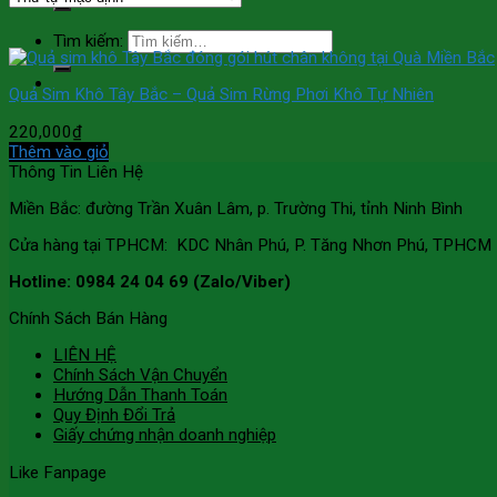
Tìm kiếm:
Quả Sim Khô Tây Bắc – Quả Sim Rừng Phơi Khô Tự Nhiên
220,000
₫
Thêm vào giỏ
Thông Tin Liên Hệ
Miền Bắc: đường Trần Xuân Lâm, p. Trường Thi, tỉnh Ninh Bình
Cửa hàng tại TPHCM: KDC Nhân Phú, P. Tăng Nhơn Phú, TPHCM
Hotline: 0984 24 04 69 (Zalo/Viber)
Chính Sách Bán Hàng
LIÊN HỆ
Chính Sách Vận Chuyển
Hướng Dẫn Thanh Toán
Quy Định Đổi Trả
Giấy chứng nhận doanh nghiệp
Like Fanpage