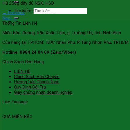
Hũ 250g đầy đủ NSX, HSD
Tìm kiếm:
←
Previous
Next
→
Thông Tin Liên Hệ
Miền Bắc: đường Trần Xuân Lâm, p. Trường Thi, tỉnh Ninh Bình
Cửa hàng tại TPHCM: KDC Nhân Phú, P. Tăng Nhơn Phú, TPHCM
Hotline: 0984 24 04 69 (Zalo/Viber)
Chính Sách Bán Hàng
LIÊN HỆ
Chính Sách Vận Chuyển
Hướng Dẫn Thanh Toán
Quy Định Đổi Trả
Giấy chứng nhận doanh nghiệp
Like Fanpage
QUÀ MIỀN BẮC