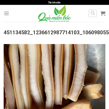
Skip
Tài khoản
to
content
451134582_1236612987714103_106098055