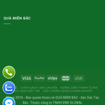
QUÀ MIỀN BẮC
LIÊN HỆ
CHÍNH SÁCH VẬN CHUYỂN
HƯỚNG DẪN THANH TOÁN
QUY ĐỊNH ĐỔI TRẢ
GIẤY CHỨNG NHẬN DOANH NGHIỆP
Since 2016
- Bản quyền thuộc về
QUÀ MIỀN BẮC
- Đặc Sản Tây
Bắc. Thuộc công ty TNHH DND GLOBAL